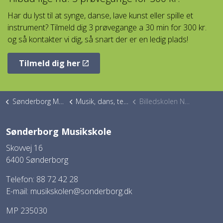
Har du lyst til at synge, danse, lave kunst eller spille et
instrument? Tilmeld dig 3 prøvegange a 30 min for 300 kr.
og så kontakter vi dig, så snart der er en ledig plads!
Tilmeld dig her
Sønderborg Musikskole
Musik, dans, teater, kunst
Billedskolen Nordals
Sønderborg Musikskole
Skovvej 16
6400 Sønderborg
Telefon: 88 72 42 28
E-mail:
musikskolen@sonderborg.dk
MP 235030