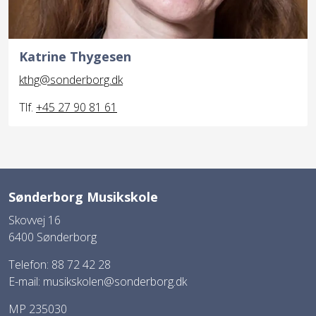
Katrine Thygesen
kthg@sonderborg.dk
Tlf.
+45 27 90 81 61
Sønderborg Musikskole
Skovvej 16
6400 Sønderborg
Telefon: 88 72 42 28
E-mail:
musikskolen@sonderborg.dk
MP 235030