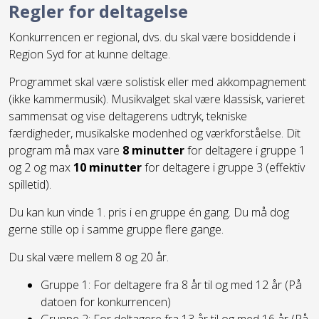
Regler for deltagelse
Konkurrencen er regional, dvs. du skal være bosiddende i
Region Syd for at kunne deltage.
Programmet skal være solistisk eller med akkompagnement
(ikke kammermusik). Musikvalget skal være klassisk, varieret
sammensat og vise deltagerens udtryk, tekniske
færdigheder, musikalske modenhed og værkforståelse. Dit
program må max vare
8 minutter
for deltagere i gruppe 1
og 2 og max
10 minutter
for deltagere i gruppe 3 (effektiv
spilletid).
Du kan kun vinde 1. pris i en gruppe én gang. Du må dog
gerne stille op i samme gruppe flere gange.
Du skal være mellem 8 og 20 år.
Gruppe 1: For deltagere fra 8 år til og med 12 år (På
datoen for konkurrencen)
Gruppe 2: For deltagere fra 13 år til og med 16 år (På