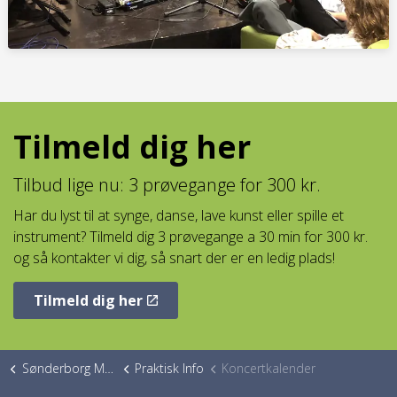
Tilmeld dig her
Tilbud lige nu: 3 prøvegange for 300 kr.
Har du lyst til at synge, danse, lave kunst eller spille et
instrument? Tilmeld dig 3 prøvegange a 30 min for 300 kr.
og så kontakter vi dig, så snart der er en ledig plads!
Tilmeld dig her
Sønderborg Musikskole
Praktisk Info
Koncertkalender